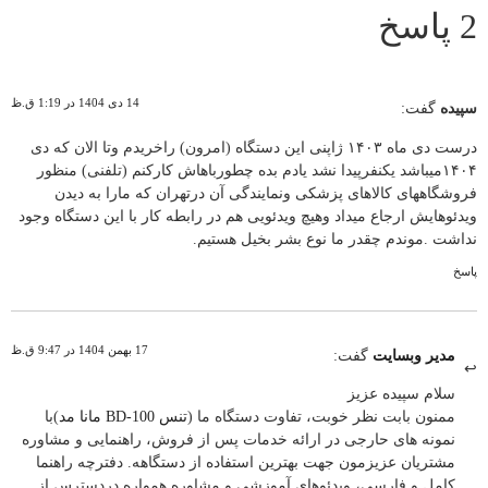
2 پاسخ
14 دی 1404 در 1:19 ق.ظ
سپیده
گفت:
درست دی ماه ۱۴۰۳ ژاپنی این دستگاه (امرون) راخریدم وتا الان که دی
۱۴۰۴میباشد یکنفرپیدا نشد یادم بده چطورباهاش کارکنم (تلفنی) منظور
فروشگاههای کالاهای پزشکی ونمایندگی آن درتهران که مارا به دیدن
ویدئوهایش ارجاع میداد وهیچ ویدئویی هم در رابطه کار با این دستگاه وجود
نداشت .موندم چقدر ما نوع بشر بخیل هستیم.
پاسخ
17 بهمن 1404 در 9:47 ق.ظ
مدیر وبسایت
گفت:
سلام سپیده عزیز
ممنون بابت نظر خوبت، تفاوت دستگاه ما (
تنس BD-100 مانا مد
)با
نمونه های حارجی در ارائه خدمات پس از فروش، راهنمایی و مشاوره
مشتریان عزیزمون جهت بهترین استفاده از دستگاهه. دفترچه راهنما
کامل و فارسی، ویدئوهای آموزشی و مشاوره همواره دردسترس از